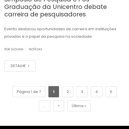
Graduação da Unicentro debate
carreira de pesquisadores
Evento destacou oportunidades de carreira em instituições
privadas e o papel da pesquisa na sociedade.
|
POR GIOVANI
NOTÍCIAS
DETALHE
Página 1 de 7
1
2
3
4
5
»
...
Última »