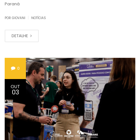
Paraná
|
POR GIOVANI
NOTÍCIAS
DETALHE
0
OUT
03