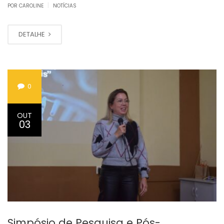
|
POR CAROLINE
NOTÍCIAS
DETALHE
0
OUT
03
Simpósio de Pesquisa e Pós-