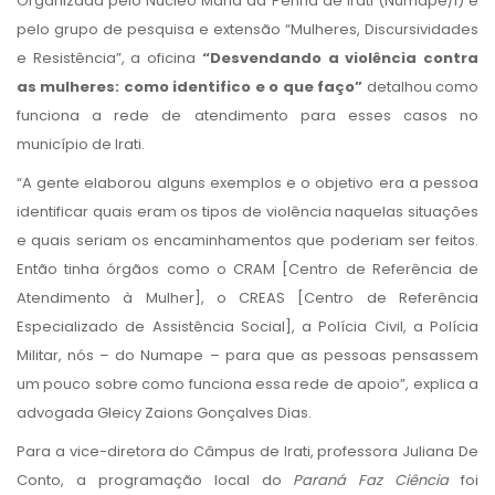
Organizada pelo Núcleo Maria da Penha de Irati (Numape/I) e
pelo grupo de pesquisa e extensão “Mulheres, Discursividades
e Resistência”, a oficina
“Desvendando a violência contra
as mulheres: como identifico e o que faço”
detalhou como
funciona a rede de atendimento para esses casos no
município de Irati.
“A gente elaborou alguns exemplos e o objetivo era a pessoa
identificar quais eram os tipos de violência naquelas situações
e quais seriam os encaminhamentos que poderiam ser feitos.
Então tinha órgãos como o CRAM [Centro de Referência de
Atendimento à Mulher], o CREAS [Centro de Referência
Especializado de Assistência Social], a Polícia Civil, a Polícia
Militar, nós – do Numape – para que as pessoas pensassem
um pouco sobre como funciona essa rede de apoio”, explica a
advogada Gleicy Zaions Gonçalves Dias.
Para a vice-diretora do Câmpus de Irati, professora Juliana De
Conto, a programação local do
Paraná Faz Ciência
foi