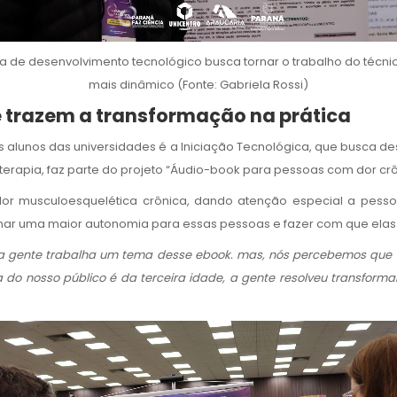
a de desenvolvimento tecnológico busca tornar o trabalho do técnic
mais dinâmico (Fonte: Gabriela Rossi)
ue trazem a transformação na prática
ra os alunos das universidades é a Iniciação Tecnológica, que busca
ioterapia, faz parte do projeto “Áudio-book para pessoas com dor crô
dor musculoesquelética crônica, dando atenção especial a pessoa
onar uma maior autonomia para essas pessoas e fazer com que elas 
 a gente trabalha um tema desse ebook. mas, nós percebemos que
ria do nosso público é da terceira idade, a gente resolveu transform