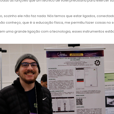
odas as funções que um técnico de vôlei precisaria para exercer s
, sozinho ele não faz nada. Nós temos que estar ligados, conectad
ão conheço, que é a educação física, me permitiu fazer coisas no s
em uma grande ligação com a tecnologia, esses instrumentos estão à