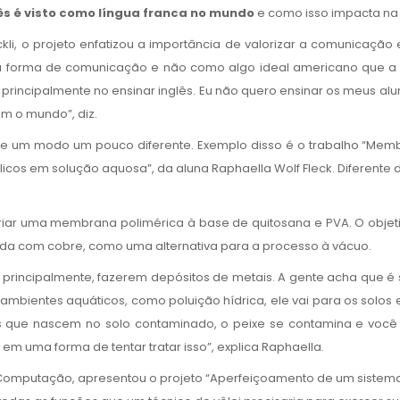
lês é visto como língua franca no mundo
e como isso impacta na 
li, o projeto enfatizou a importância de valorizar a comunicação 
forma de comunicação e não como algo ideal americano que a gent
e principalmente no ensinar inglês. Eu não quero ensinar os meus a
m o mundo”, diz.
de um modo um pouco diferente. Exemplo disso é o trabalho “Mem
icos em solução aquosa”, da aluna Raphaella Wolf Fleck. Diferente 
 criar uma membrana polimérica à base de quitosana e PVA. O obje
nada com cobre, como uma alternativa para a processo à vácuo.
 principalmente, fazerem depósitos de metais. A gente acha que é 
bientes aquáticos, como poluição hídrica, ele vai para os solos e a
s que nascem no solo contaminado, o peixe se contamina e você 
m uma forma de tentar tratar isso”, explica Raphaella.
da Computação, apresentou o projeto “Aperfeiçoamento de um sistema