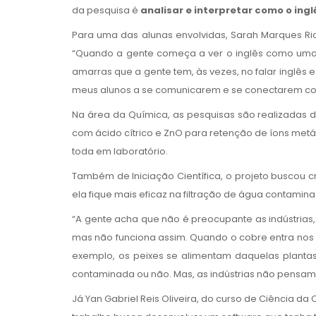
da pesquisa é
analisar e interpretar como o ing
Para uma das alunas envolvidas, Sarah Marques Rick
“Quando a gente começa a ver o inglês como uma 
amarras que a gente tem, às vezes, no falar inglês 
meus alunos a se comunicarem e se conectarem co
Na área da Química, as pesquisas são realizadas 
com ácido cítrico e ZnO para retenção de íons metál
toda em laboratório.
Também de Iniciação Científica, o projeto buscou
ela fique mais eficaz na filtração de água contami
“A gente acha que não é preocupante as indústrias,
mas não funciona assim. Quando o cobre entra nos am
exemplo, os peixes se alimentam daquelas planta
contaminada ou não. Mas, as indústrias não pensam e
Já Yan Gabriel Reis Oliveira, do curso de Ciência 