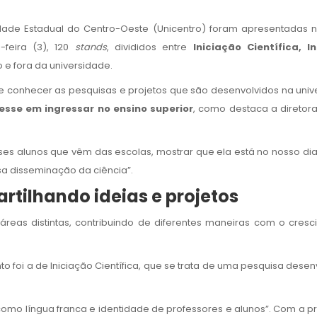
ade Estadual do Centro-Oeste (Unicentro) foram apresentadas n
-feira (3), 120
stands
, divididos entre
Iniciação Científica, 
e fora da universidade.
 conhecer as pesquisas e projetos que são desenvolvidos na uni
resse em ingressar no ensino superior
, como destaca a diretor
 esses alunos que vêm das escolas, mostrar que ela está no nosso di
sa disseminação da ciência”.
rtilhando ideias e projetos
reas distintas, contribuindo de diferentes maneiras com o cresci
o foi a de Iniciação Científica, que se trata de uma pesquisa des
s como língua franca e identidade de professores e alunos”. Com a p