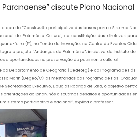
 Paranaense” discute Plano Nacional 
etapa da “Construção participativa das bases para o Sistema Naci
acional de Patrimônio Cultural, na constituição das diretrizes p
quarta-feira (1º), na Tenda da Inovação, no Centro de Eventos C
gra o projeto “Andanças do Patrimônio”, iniciativa do Instituto do
fios e oportunidades na preservação do patrimônio cultural.
nte do Departamento de Geografia (Cedeteg) e do Programa de Pó
Zasso Marin (Degeo/C), as mestrandas do Programa de Pós-Graduaç
 Secretariado Executivo, Douglas Rodrigo de Lara, o objetivo central
s orientações do Iphan, nós discutimos desafios e oportunidades em 
sistema participativo e nacional”, explica o professor.