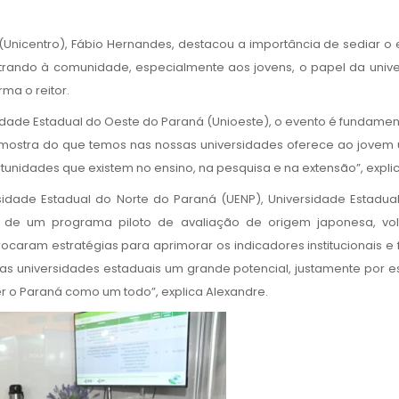
(Unicentro), Fábio Hernandes, destacou a importância de sediar o 
trando à comunidade, especialmente aos jovens, o papel da univer
ma o reitor.
sidade Estadual do Oeste do Paraná (Unioeste), o evento é fundame
ssa mostra do que temos nas nossas universidades oferece ao jovem
unidades que existem no ensino, na pesquisa e na extensão”, explica
sidade Estadual do Norte do Paraná (UENP), Universidade Estadua
ão de um programa piloto de avaliação de origem japonesa, 
rocaram estratégias para aprimorar os indicadores institucionais 
as universidades estaduais um grande potencial, justamente por 
er o Paraná como um todo”, explica Alexandre.