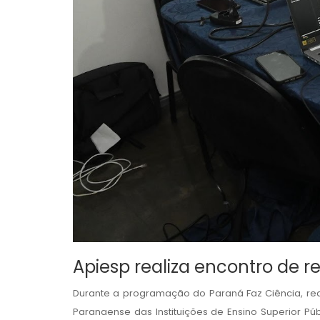
Apiesp realiza encontro de 
Durante a programação do Paraná Faz Ciência, re
Paranaense das Instituições de Ensino Superior Púb