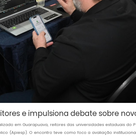
reitores e impulsiona debate sobre n
alizado em Guarapuava, reitores das universidades estaduais do 
lico (Apiesp). O encontro teve como foco a avaliação institucion